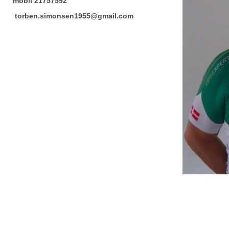
mobil 21757592
torben.simonsen1955@gmail.com