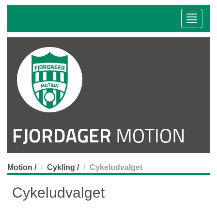
Toggle
naviga
FJORDAGER
MOTION
Motion
/
Cykling
/
Cykeludvalget
Cykeludvalget